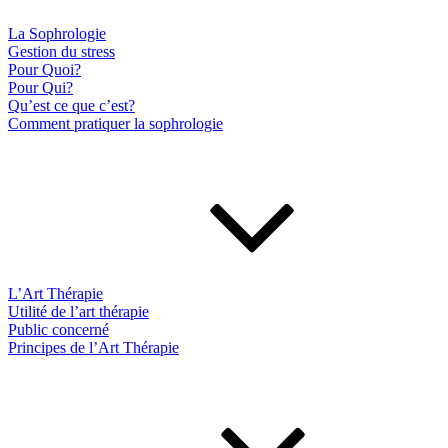
La Sophrologie
Gestion du stress
Pour Quoi?
Pour Qui?
Qu’est ce que c’est?
Comment pratiquer la sophrologie
L’Art Thérapie
Utilité de l’art thérapie
Public concerné
Principes de l’Art Thérapie