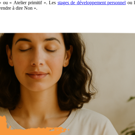
» ou « Atelier primitif ». Les
stages de développement personnel
ou l
rendre à dire Non ».