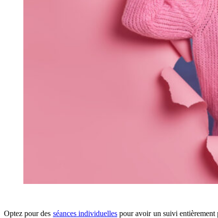
Optez pour des
séances individuelles
pour avoir un suivi entièrement 