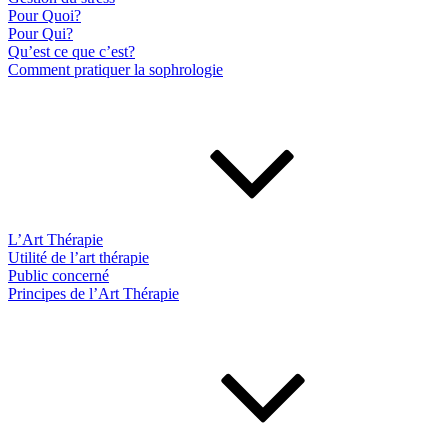
Pour Quoi?
Pour Qui?
Qu’est ce que c’est?
Comment pratiquer la sophrologie
L’Art Thérapie
Utilité de l’art thérapie
Public concerné
Principes de l’Art Thérapie