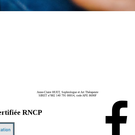
Anne-Claire HUET, Sophrologue et Art Thérapeute
SIRET n°882 140 791 00014, code APE 8690F
ertifiée RNCP